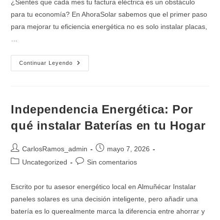
¿Sientes que cada mes tu factura eléctrica es un obstáculo
entrada:
entrada:
para tu economía? En AhoraSolar sabemos que el primer paso
para mejorar tu eficiencia energética no es solo instalar placas,
…
Cómo
Continuar Leyendo
Ahorrar
Luz
Con
Fenie
Energía
Y
Independencia Energética: Por
AhoraSolar
Instalaciones
qué instalar Baterías en tu Hogar
Autor
Publicación
CarlosRamos_admin
mayo 7, 2026
de
de
Categoría
Comentarios
Uncategorized
Sin comentarios
la
la
de
de
entrada:
entrada:
la
la
Escrito por tu asesor energético local en Almuñécar Instalar
entrada:
entrada:
paneles solares es una decisión inteligente, pero añadir una
batería es lo querealmente marca la diferencia entre ahorrar y