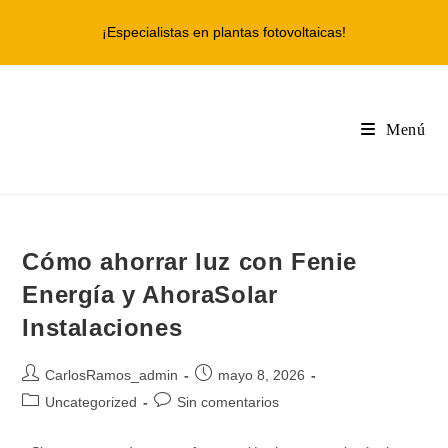
Ir
¡Especialistas en plantas fotovoltaicas!
al
contenido
Menú
Cómo ahorrar luz con Fenie
Energía y AhoraSolar
Instalaciones
Autor
Publicación
CarlosRamos_admin
mayo 8, 2026
de
de
Categoría
Comentarios
Uncategorized
Sin comentarios
la
la
de
de
entrada:
entrada:
la
la