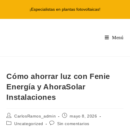
Ir
¡Especialistas en plantas fotovoltaicas!
al
contenido
Menú
Cómo ahorrar luz con Fenie
Energía y AhoraSolar
Instalaciones
Autor
Publicación
CarlosRamos_admin
mayo 8, 2026
de
de
Categoría
Comentarios
Uncategorized
Sin comentarios
la
la
de
de