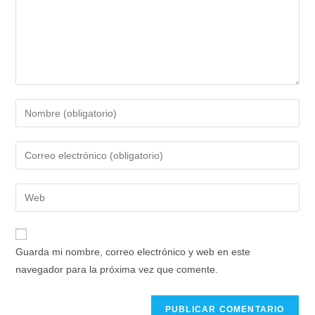
Introduce
tu
nombre
Introduce
o
tu
nombre
dirección
Introduce
de
de
la
usuario
correo
URL
para
electrónico
de
comentar
Guarda mi nombre, correo electrónico y web en este
para
tu
navegador para la próxima vez que comente.
comentar
web
(opcional)